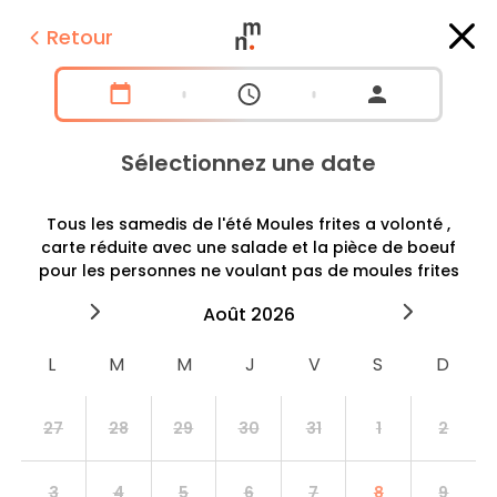
Retour
Sélectionnez une date
Tous les samedis de l'été Moules frites a volonté ,
carte réduite avec une salade et la pièce de boeuf
pour les personnes ne voulant pas de moules frites
2026
août
2026
septe
27
28
29
30
31
1
2
3
4
5
6
7
8
9